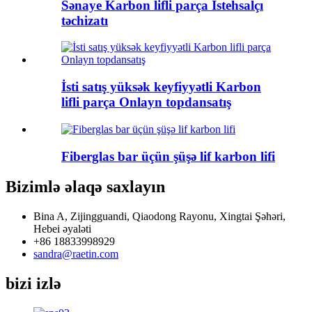
Sənaye Karbon lifli parça İstehsalçı
təchizatı
İsti satış yüksək keyfiyyətli Karbon
lifli parça Onlayn topdansatış
Fiberglas bar üçün şüşə lif karbon lifi
Bizimlə əlaqə saxlayın
Bina A, Zijingguandi, Qiaodong Rayonu, Xingtai Şəhəri,
Hebei əyaləti
+86 18833998929
sandra@raetin.com
bizi izlə