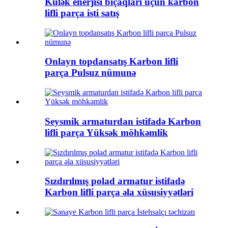
Külək enerjisi bıçaqları üçün karbon
lifli parça isti satış
Onlayn topdansatış Karbon lifli
parça Pulsuz nümunə
Seysmik armaturdan istifadə Karbon
lifli parça Yüksək möhkəmlik
Sızdırılmış polad armatur istifadə
Karbon lifli parça əla xüsusiyyətləri