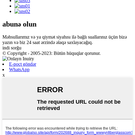
abunə olun
Məhsullarımız və ya qiymət siyahısı ilə bağlı suallarınız üçün bizə
yazın və biz 24 saat ərzində əlaqə saxlayacağıq.
indi sorğu
© Copyright - 2005-2023: Bütün hüquqlar qorunur.
E-poçt göndər
WhatsApp
x