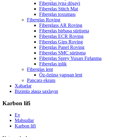
Fiberglas iynə döşəyi
Fiberglas Stitch Mat
Fiberglas toxuması
Fiberglas Roving
Fiberglass AR Roving
Fiberglas birbaşa sürüşmə
Fiberglas ECR Roving
Fiberglas Gips Roving
Fiberglas Panel Roving
Fiberglas SMC sürüşmə
Fiberglas Sprey Yuxarı Fırlanma
Fiberglas iplik
Fiberglas lent
Öz-özünə yapışan lent
Pəncərə ekranı
Xəbərlər
Bizimlə əlaqə saxlayın
Karbon lifi
Ev
Məhsullar
Karbon lifi