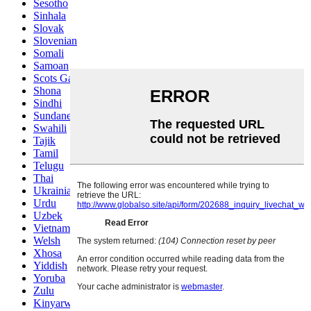
Sesotho
Sinhala
Slovak
Slovenian
Somali
Samoan
Scots Gaelic
Shona
Sindhi
Sundanese
Swahili
Tajik
Tamil
Telugu
Thai
Ukrainian
Urdu
Uzbek
Vietnamese
Welsh
Xhosa
Yiddish
Yoruba
Zulu
Kinyarwanda