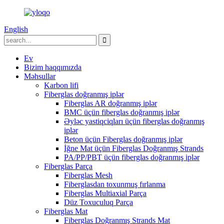
English
Ev
Bizim haqqımızda
Məhsullar
Karbon lifi
Fiberglas doğranmış iplər
Fiberglas AR doğranmış iplər
BMC üçün fiberglas doğranmış iplər
Əyləc yastiqciqları üçün fiberglas doğranmış
iplər
Beton üçün Fiberglas doğranmış iplər
İğne Mat üçün Fiberglas Doğranmış Strands
PA/PP/PBT üçün fiberglas doğranmış iplər
Fiberglas Parça
Fiberglas Mesh
Fiberglasdan toxunmuş fırlanma
Fiberglas Multiaxial Parça
Düz Toxuculuq Parça
Fiberglas Mat
Fiberglas Doğranmış Strands Mat