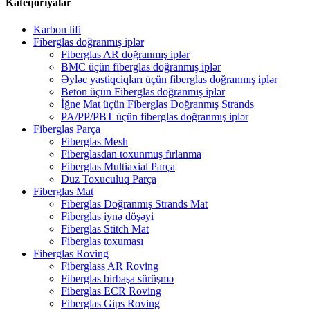
Kateqoriyalar
Karbon lifi
Fiberglas doğranmış iplər
Fiberglas AR doğranmış iplər
BMC üçün fiberglas doğranmış iplər
Əyləc yastiqciqları üçün fiberglas doğranmış iplər
Beton üçün Fiberglas doğranmış iplər
İğne Mat üçün Fiberglas Doğranmış Strands
PA/PP/PBT üçün fiberglas doğranmış iplər
Fiberglas Parça
Fiberglas Mesh
Fiberglasdan toxunmuş fırlanma
Fiberglas Multiaxial Parça
Düz Toxuculuq Parça
Fiberglas Mat
Fiberglas Doğranmış Strands Mat
Fiberglas iynə döşəyi
Fiberglas Stitch Mat
Fiberglas toxuması
Fiberglas Roving
Fiberglass AR Roving
Fiberglas birbaşa sürüşmə
Fiberglas ECR Roving
Fiberglas Gips Roving