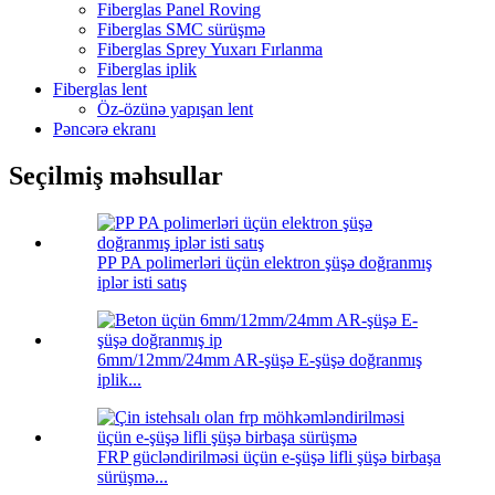
Fiberglas Panel Roving
Fiberglas SMC sürüşmə
Fiberglas Sprey Yuxarı Fırlanma
Fiberglas iplik
Fiberglas lent
Öz-özünə yapışan lent
Pəncərə ekranı
Seçilmiş məhsullar
PP PA polimerləri üçün elektron şüşə doğranmış
iplər isti satış
6mm/12mm/24mm AR-şüşə E-şüşə doğranmış
iplik...
FRP gücləndirilməsi üçün e-şüşə lifli şüşə birbaşa
sürüşmə...