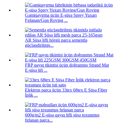
Gəmiqayırma üçün E-şüşə Sprey Yuxarı
Fırlanan/Gun Roving ...
AR Şüşə lifli hörgü parça sementlə
gücləndirilmiş...
FRP qayıq tikintisi üçün doğranmış Strand Mat
E-şüşə lifi ...
Elektron parça üçün 33tex 68tex E Şüşə Fiber
İplik ...
600g/m2 E-şüşə qayıq lifli şüşə toxunmuş
fırlanan parça...