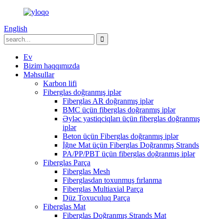
English
Ev
Bizim haqqımızda
Məhsullar
Karbon lifi
Fiberglas doğranmış iplər
Fiberglas AR doğranmış iplər
BMC üçün fiberglas doğranmış iplər
Əyləc yastiqciqları üçün fiberglas doğranmış
iplər
Beton üçün Fiberglas doğranmış iplər
İğne Mat üçün Fiberglas Doğranmış Strands
PA/PP/PBT üçün fiberglas doğranmış iplər
Fiberglas Parça
Fiberglas Mesh
Fiberglasdan toxunmuş fırlanma
Fiberglas Multiaxial Parça
Düz Toxuculuq Parça
Fiberglas Mat
Fiberglas Doğranmış Strands Mat