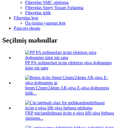
Fiberglas SMC sürüşmə
Fiberglas Sprey Yuxarı Fırlanma
Fiberglas iplik
Fiberglas lent
Öz-özünə yapışan lent
Pəncərə ekranı
Seçilmiş məhsullar
PP PA polimerləri üçün elektron şüşə doğranmış
iplər isti satış
6mm/12mm/24mm AR-şüşə E-şüşə doğranmış
iplik...
FRP gücləndirilməsi üçün e-şüşə lifli şüşə birbaşa
sürüşmə...