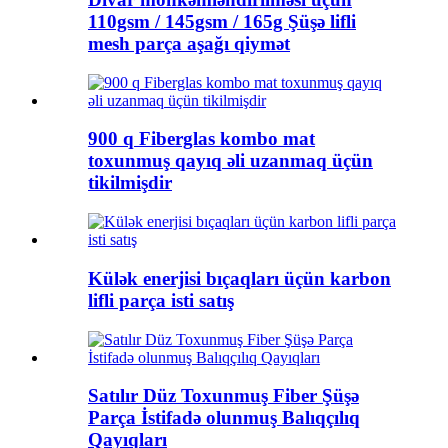
110gsm / 145gsm / 165g Şüşə lifli
mesh parça aşağı qiymət
900 q Fiberglas kombo mat
toxunmuş qayıq əli uzanmaq üçün
tikilmişdir
Külək enerjisi bıçaqları üçün karbon
lifli parça isti satış
Satılır Düz Toxunmuş Fiber Şüşə
Parça İstifadə olunmuş Balıqçılıq
Qayıqları