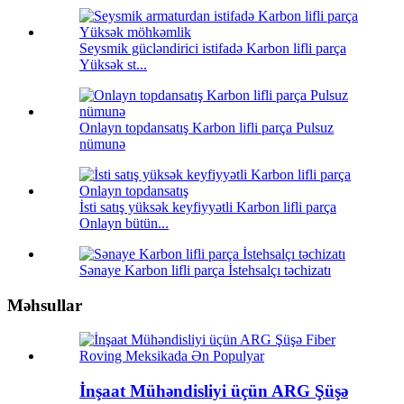
Seysmik gücləndirici istifadə Karbon lifli parça
Yüksək st...
Onlayn topdansatış Karbon lifli parça Pulsuz
nümunə
İsti satış yüksək keyfiyyətli Karbon lifli parça
Onlayn bütün...
Sənaye Karbon lifli parça İstehsalçı təchizatı
Məhsullar
İnşaat Mühəndisliyi üçün ARG Şüşə