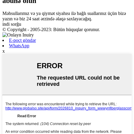
abunə olun
Məhsullarımız və ya qiymət siyahısı ilə bağlı suallarınız üçün bizə
yazın və biz 24 saat ərzində əlaqə saxlayacağıq.
indi sorğu
© Copyright - 2005-2023: Bütün hüquqlar qorunur.
E-poçt göndər
WhatsApp
x