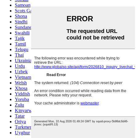
Samoan
Scots Gaelic
Shona
Sindhi
Sundanese
Swahili
Tajik
Tamil
Telugu
Thai
Ukrainian
Urdu
Uzbek
Vietnamese
Welsh
Xhosa
Yiddish
Yoruba
Zulu
Kinyarwanda
Tatar
Oriya
Turkmen
Uyghur