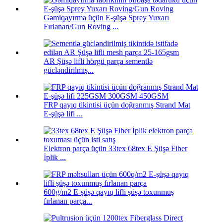
Gəmiqayırma üçün E-şüşə Sprey Yuxarı
Fırlanan/Gun Roving ...
AR Şüşə lifli hörgü parça sementlə
gücləndirilmiş...
FRP qayıq tikintisi üçün doğranmış Strand Mat
E-şüşə lifi ...
Elektron parça üçün 33tex 68tex E Şüşə Fiber
İplik ...
600g/m2 E-şüşə qayıq lifli şüşə toxunmuş
fırlanan parça...