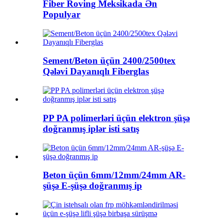
Fiber Roving Meksikada Ən
Populyar
Sement/Beton üçün 2400/2500tex
Qələvi Dayanıqlı Fiberglas
PP PA polimerləri üçün elektron şüşə
doğranmış iplər isti satış
Beton üçün 6mm/12mm/24mm AR-
şüşə E-şüşə doğranmış ip