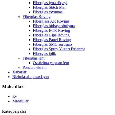
Fiberglas iynə döşəyi
Fiberglas Stitch Mat
Fiberglas toxuması
Fiberglas Roving
Fiberglass AR Roving
Fiberglas birbaşa sürüşmə
Fiberglas ECR Roving
Fiberglas Gips Roving
Fiberglas Panel Roving
Fiberglas SMC sürüşmə
Fiberglas Sprey Yuxarı Fırlanma
Fiberglas iplik
Fiberglas lent
Öz-özünə yapışan lent
Pəncərə ekranı
Xəbərlər
Bizimlə əlaqə saxlayın
Məhsullar
Ev
Məhsullar
Kateqoriyalar