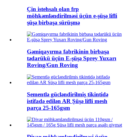
Çin istehsalı olan frp
möhkəmləndirilməsi üçün e-şüşə lifli
şüşə birbaşa sürüşmə
Gəmiqayırma fabrikinin birbaşa
tədarükü üçün E-şüşə Sprey Yuxarı
Roving/Gun Roving
Sementlə gücləndirilmiş tikintidə
istifadə edilən AR Şüşə lifli mesh
parça 25-165gsm
Divar möhkəmləndirilməsi üçün