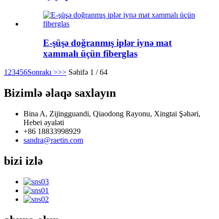
E-şüşə doğranmış iplər iynə mat
xammalı üçün fiberglas
1
2
3
4
5
6
Sonrakı >
>>
Səhifə 1 / 64
Bizimlə əlaqə saxlayın
Bina A, Zijingguandi, Qiaodong Rayonu, Xingtai Şəhəri,
Hebei əyaləti
+86 18833998929
sandra@raetin.com
bizi izlə