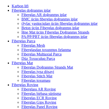
Karbon lifi
Fiberglas doğranmış iplər
Fiberglas AR doğranmış iplər
BMC üçün fiberglas doğranmış iplər
Əyləc yastiqciqları üçün fiberglas doğranmış iplər
Beton üçün Fiberglas doğranmış iplər
İğne Mat üçün Fiberglas Doğranmış Strands
PA/PP/PBT üçün fiberglas doğranmış iplər
Fiberglas Parça
Fiberglas Mesh
Fiberglasdan toxunmuş fırlanma
Fiberglas Multiaxial Parça
Düz Toxuculuq Parça
Fiberglas Mat
Fiberglas Doğranmış Strands Mat
Fiberglas iynə döşəyi
Fiberglas Stitch Mat
Fiberglas toxuması
Fiberglas Roving
Fiberglass AR Roving
Fiberglas birbaşa sürüşmə
Fiberglas ECR Roving
Fiberglas Gips Roving
Fiberglas Panel Roving