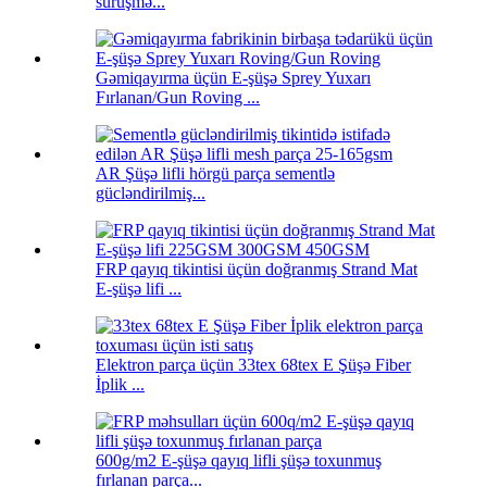
sürüşmə...
Gəmiqayırma üçün E-şüşə Sprey Yuxarı
Fırlanan/Gun Roving ...
AR Şüşə lifli hörgü parça sementlə
gücləndirilmiş...
FRP qayıq tikintisi üçün doğranmış Strand Mat
E-şüşə lifi ...
Elektron parça üçün 33tex 68tex E Şüşə Fiber
İplik ...
600g/m2 E-şüşə qayıq lifli şüşə toxunmuş
fırlanan parça...