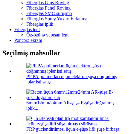
Fiberglas Gips Roving
Fiberglas Panel Roving
Fiberglas SMC sürüşmə
Fiberglas Sprey Yuxarı Fırlanma
Fiberglas iplik
Fiberglas lent
Öz-özünə yapışan lent
Pəncərə ekranı
Seçilmiş məhsullar
PP PA polimerləri üçün elektron şüşə doğranmış
iplər isti satış
6mm/12mm/24mm AR-şüşə E-şüşə doğranmış
iplik...
FRP gücləndirilməsi üçün e-şüşə lifli şüşə birbaşa