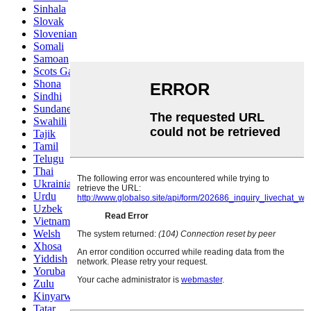
Sinhala
Slovak
Slovenian
Somali
Samoan
Scots Gaelic
Shona
Sindhi
Sundanese
Swahili
Tajik
Tamil
Telugu
Thai
Ukrainian
Urdu
Uzbek
Vietnamese
Welsh
Xhosa
Yiddish
Yoruba
Zulu
Kinyarwanda
Tatar