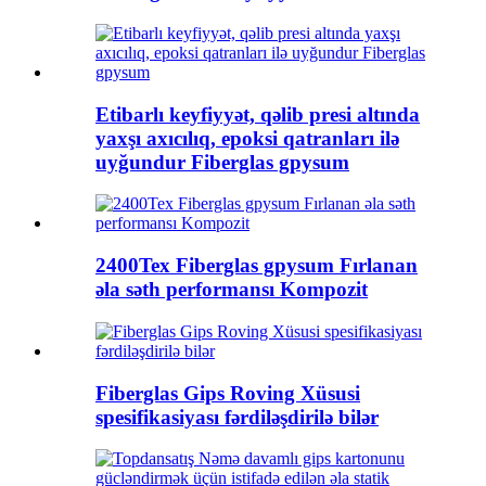
Etibarlı keyfiyyət, qəlib presi altında
yaxşı axıcılıq, epoksi qatranları ilə
uyğundur Fiberglas gpysum
2400Tex Fiberglas gpysum Fırlanan
əla səth performansı Kompozit
Fiberglas Gips Roving Xüsusi
spesifikasiyası fərdiləşdirilə bilər