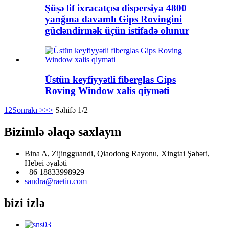
Şüşə lif ixracatçısı dispersiya 4800
yanğına davamlı Gips Rovingini
gücləndirmək üçün istifadə olunur
Üstün keyfiyyətli fiberglas Gips
Roving Window xalis qiyməti
1
2
Sonrakı >
>>
Səhifə 1/2
Bizimlə əlaqə saxlayın
Bina A, Zijingguandi, Qiaodong Rayonu, Xingtai Şəhəri,
Hebei əyaləti
+86 18833998929
sandra@raetin.com
bizi izlə