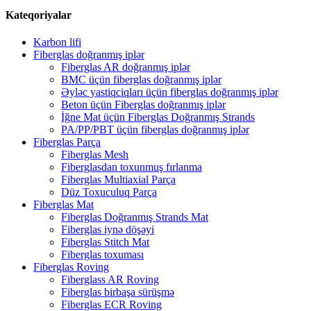
Kateqoriyalar
Karbon lifi
Fiberglas doğranmış iplər
Fiberglas AR doğranmış iplər
BMC üçün fiberglas doğranmış iplər
Əyləc yastiqciqları üçün fiberglas doğranmış iplər
Beton üçün Fiberglas doğranmış iplər
İğne Mat üçün Fiberglas Doğranmış Strands
PA/PP/PBT üçün fiberglas doğranmış iplər
Fiberglas Parça
Fiberglas Mesh
Fiberglasdan toxunmuş fırlanma
Fiberglas Multiaxial Parça
Düz Toxuculuq Parça
Fiberglas Mat
Fiberglas Doğranmış Strands Mat
Fiberglas iynə döşəyi
Fiberglas Stitch Mat
Fiberglas toxuması
Fiberglas Roving
Fiberglass AR Roving
Fiberglas birbaşa sürüşmə
Fiberglas ECR Roving