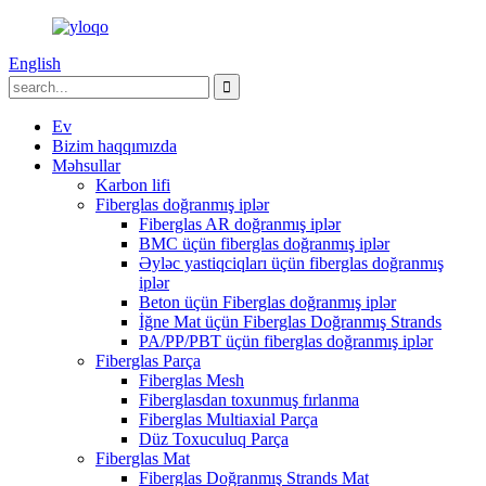
English
Ev
Bizim haqqımızda
Məhsullar
Karbon lifi
Fiberglas doğranmış iplər
Fiberglas AR doğranmış iplər
BMC üçün fiberglas doğranmış iplər
Əyləc yastiqciqları üçün fiberglas doğranmış
iplər
Beton üçün Fiberglas doğranmış iplər
İğne Mat üçün Fiberglas Doğranmış Strands
PA/PP/PBT üçün fiberglas doğranmış iplər
Fiberglas Parça
Fiberglas Mesh
Fiberglasdan toxunmuş fırlanma
Fiberglas Multiaxial Parça
Düz Toxuculuq Parça
Fiberglas Mat
Fiberglas Doğranmış Strands Mat