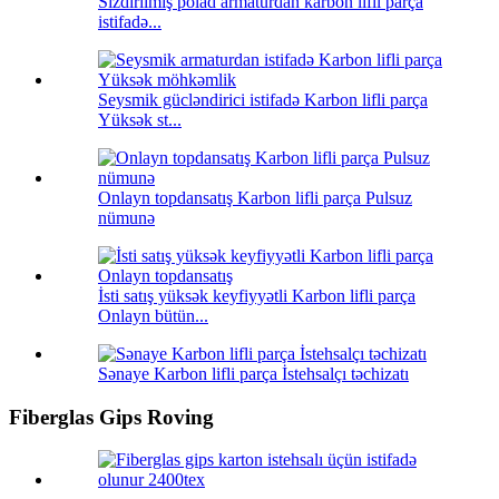
Sızdırılmış polad armaturdan karbon lifli parça
istifadə...
Seysmik gücləndirici istifadə Karbon lifli parça
Yüksək st...
Onlayn topdansatış Karbon lifli parça Pulsuz
nümunə
İsti satış yüksək keyfiyyətli Karbon lifli parça
Onlayn bütün...
Sənaye Karbon lifli parça İstehsalçı təchizatı
Fiberglas Gips Roving