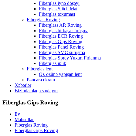
Fiberglas iynə döşəyi
Fiberglas Stitch Mat
Fiberglas toxuması
Fiberglas Roving
Fiberglass AR Roving
Fiberglas birbaşa sürüşmə
Fiberglas ECR Roving
Fiberglas Gips Roving
Fiberglas Panel Roving
Fiberglas SMC sürüşmə
Fiberglas Sprey Yuxarı Fırlanma
Fiberglas iplik
Fiberglas lent
Öz-özünə yapışan lent
Pəncərə ekranı
Xəbərlər
Bizimlə əlaqə saxlayın
Fiberglas Gips Roving
Ev
Məhsullar
Fiberglas Roving
Fiberglas Gips Roving