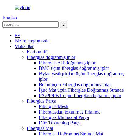
English
Ev
Bizim haqqımızda
Məhsullar
Karbon lifi
Fiberglas doğranmış iplər
Fiberglas AR doğranmış iplər
BMC üçün fiberglas doğranmış iplər
Əyləc yastiqciqları üçün fiberglas doğranmış
iplər
Beton üçün Fiberglas doğranmış iplər
İğne Mat üçün Fiberglas Doğranmış Strands
PA/PP/PBT üçün fiberglas doğranmış iplər
Fiberglas Parça
Fiberglas Mesh
Fiberglasdan toxunmuş fırlanma
Fiberglas Multiaxial Parça
Düz Toxuculuq Parça
Fiberglas Mat
Fiberglas Doğranmış Strands Mat