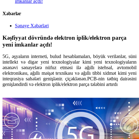
imkanlar açdı!
Xəbərlər
Sənaye Xəbərləri
Kəşfiyyat dövründə elektron iplik/elektron parça
yeni imkanlar açdı!
5G, əşyaların interneti, bulud hesablamaları, böyük verilənlər, süni
intellekt və digər yeni texnologiyalar kimi yeni texnologiyaların
ənənəvi sənayelərə nüfuz etməsi ilə ağıllı istehsal, avtomobil
elektronikası, ağıllı məişət texnikası və ağıllı tibbi xidmət kimi yeni
inteqrasiya sahələri genişlənir. çiçəklənən.PCB-nin tətbiq dairəsini
genişləndirdi və elektron iplik/elektron parça tələbini artırdı