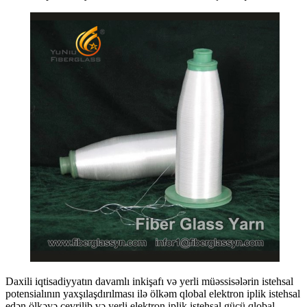
Daxili iqtisadiyyatın davamlı inkişafı və yerli müəssisələrin istehsal
potensialının yaxşılaşdırılması ilə ölkəm qlobal elektron iplik istehsal
edən ölkəyə çevrilib və yerli elektron iplik istehsal gücü qlobal