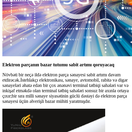
Elektron parçanın bazar tutumu sabit artımı qoruyacaq
Növbəti bir neçə ildə elektron parça sənayesi sabit artımı davam
etdirəcək.İstehlakçı elektronikası, sənaye, avtomobil, rabitə və digər
sənayeləri əhatə edən bir çox ənənəvi terminal tətbiqi sahələri var və
inkişaf etməkdə olan terminal tətbiq sahələri sonsuz bir axınla ortaya
çıxır;bir sıra milli sənaye siyasətinin güclü dəstəyi də elektron parça
sənayesi üçün əlverişli bazar mühiti yaratmışdır.