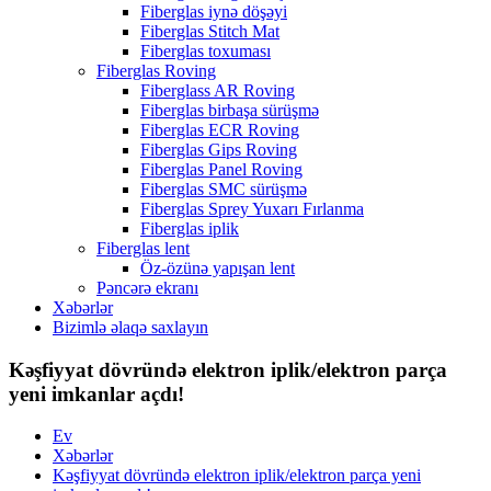
Fiberglas iynə döşəyi
Fiberglas Stitch Mat
Fiberglas toxuması
Fiberglas Roving
Fiberglass AR Roving
Fiberglas birbaşa sürüşmə
Fiberglas ECR Roving
Fiberglas Gips Roving
Fiberglas Panel Roving
Fiberglas SMC sürüşmə
Fiberglas Sprey Yuxarı Fırlanma
Fiberglas iplik
Fiberglas lent
Öz-özünə yapışan lent
Pəncərə ekranı
Xəbərlər
Bizimlə əlaqə saxlayın
Kəşfiyyat dövründə elektron iplik/elektron parça
yeni imkanlar açdı!
Ev
Xəbərlər
Kəşfiyyat dövründə elektron iplik/elektron parça yeni