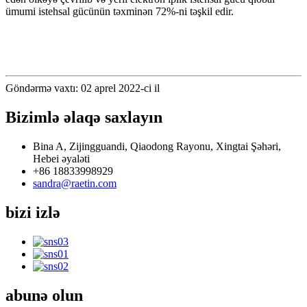
ümumi istehsal gücünün təxminən 72%-ni təşkil edir.
Göndərmə vaxtı: 02 aprel 2022-ci il
Bizimlə əlaqə saxlayın
Bina A, Zijingguandi, Qiaodong Rayonu, Xingtai Şəhəri,
Hebei əyaləti
+86 18833998929
sandra@raetin.com
bizi izlə
abunə olun