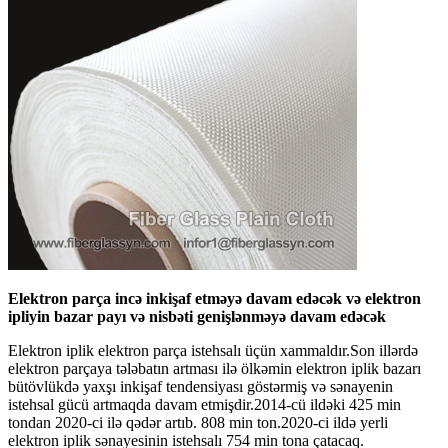
Elektron parça incə inkişaf etməyə davam edəcək və elektron
ipliyin bazar payı və nisbəti genişlənməyə davam edəcək
Elektron iplik elektron parça istehsalı üçün xammaldır.Son illərdə
elektron parçaya tələbatın artması ilə ölkəmin elektron iplik bazarı
bütövlükdə yaxşı inkişaf tendensiyası göstərmiş və sənayenin
istehsal gücü artmaqda davam etmişdir.2014-cü ildəki 425 min
tondan 2020-ci ilə qədər artıb. 808 min ton.2020-ci ildə yerli
elektron iplik sənayesinin istehsalı 754 min tona çatacaq.